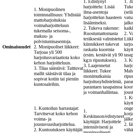
1. Edistynyt
1. 3D
harjoittelu: Lisää
Tuke
1. Monipuolinen
ilma-asentoja
(selä
toiminnallisuus: Yhdistää
harjoittelun haasteen
vatsa
mattoharjoituksia
lisäämiseksi.
jalk
voimaharjoitteluun
2. Tukeva rakenne:
kaik
tukemalla seisoma-,
Ruostumattomasta
2. V
makuu- ja
teräksestä valmistetut
Liik
polvistumisasentoja.
kiinnikkeet tukevat
tarj
Ominaisuudet
2. Monipuoliset liikkeet:
raskaita kuormia
käytt
Tarjoaa yli 500
(esim. kestävät yli 90
tasa
harjoitusvariaatiota koko
kg:n ripustuksen).
3. K
kehon harjoitteluun.
3. Laajennetut
harjo
3. Tilaa säästävä: Taittuvat
liikkeet: Tukee
Mahd
mallit säästävät tilaa ja
monimutkaisia ​​
ripu
sopivat kotiin tai pieniin
harjoitusyhdistelmiä,
para
kuntosaleihin.
parantaen tasapainoa
koor
ja voimanhallintaa.
jous
1. K
käyt
1. Kuntoilun harrastajat:
onge
1.
Tarvitsevat koko kehon
korj
Keskitason/edistyneet
voima- ja
jälk
käyttäjät: Harjoittele
joustavuusharjoittelua.
2. I
intensiivisesti ja
2. Kuntoutuksen käyttäjät:
vähä
monipuolisesti.