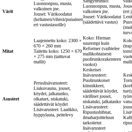
Sängynrunko:
valk
Luonnonpuu, musta,
Luonnonpuu, musta,
Jous
valkoinen jne.
Värit
valkoinen jne.
(eri 
Jouset: Värikoodatut
Jouset: Värikoodatut
Lenk
(keltainen/vihreä/punainen
(säädettävä vastus)
Puuv
eri vastustasoille)
(muk
turva
Koko: Hieman
Laajennettu koko: 2300 ×
Koko
suurempi kuin
670 × 260 mm
(trap
Reformer (vaihtelee
Mitat
Taitettu koko: 1250 × 670
torn
mallikohtaisesti
× 275 mm (taittuvat
vuok
puolirunkorakenteen
mallit)
mall
vuoksi)
Keskeiset
lisävarusteet:
Kesk
Puolirunkoiset
Torn
Peruslisävarusteet:
kiinnikkeet,
(kor
Liukuvaunu, jouset,
säädettävät köydet,
tuet)
köydet, jalkatanko,
värilliset jouset,
työn
Asusteet
olkatuet, niskatuki,
niskatuki, jalkatanko
vatsa
säädettävät köydet
Lisävarusteet:
jous
Lisävarusteet: Laatikko,
Ripustushihnat,
Lisä
hyppylauta, peitelevy
ilmaharjoitteluun
Kall
tarkoitetut
ripu
lisävarusteet