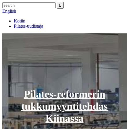
English
Kotiin
Pilates-uudistaja
Pilates-reformerin
tukkumyyntitehdas
Kiinassa