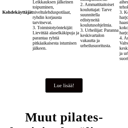
Leikkauksen jälkeinen
aihe
2. Ammattitaitoiset
toipuminen,
tehok
kouluttajat: Tarve
Kohdekäyttäjät
niveltulehduspotilaat,
3. K
suunnitella
ryhdin korjausta
harjo
edistyneitä
tarvitsevat.
haast
koulutusohjelmia.
3. Toimistotyöntekijät:
koko
3. Urheilijat: Paranna
Lievittää alaselkäkipuja ja
harjo
keskivartalon
parantaa ryhtiä
4. A
vakautta ja
pitkäaikaisesta istumisen
Vahv
urheilusuoritusta.
jälkeen.
kesk
ja ur
suor
Lue lisää!
Muut pilates-