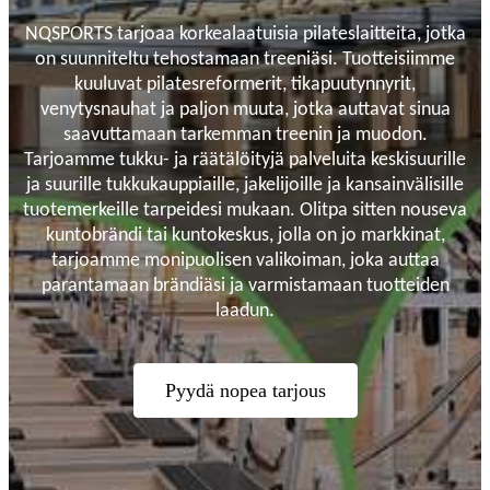
NQSPORTS tarjoaa korkealaatuisia pilateslaitteita, jotka
on suunniteltu tehostamaan treeniäsi. Tuotteisiimme
kuuluvat pilatesreformerit, tikapuutynnyrit,
venytysnauhat ja paljon muuta, jotka auttavat sinua
saavuttamaan tarkemman treenin ja muodon.
Tarjoamme tukku- ja räätälöityjä palveluita keskisuurille
ja suurille tukkukauppiaille, jakelijoille ja kansainvälisille
tuotemerkeille tarpeidesi mukaan. Olitpa sitten nouseva
kuntobrändi tai kuntokeskus, jolla on jo markkinat,
tarjoamme monipuolisen valikoiman, joka auttaa
parantamaan brändiäsi ja varmistamaan tuotteiden
laadun.
Pyydä nopea tarjous