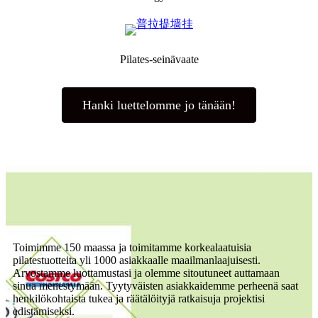
Pilates-seinävaate
Hanki luettelomme jo tänään!
Toimimme 150 maassa ja toimitamme korkealaatuisia
pilatestuotteita yli 1000 asiakkaalle maailmanlaajuisesti.
Arvostamme luottamustasi ja olemme sitoutuneet auttamaan
sinua menestymään. Tyytyväisten asiakkaidemme perheenä saat
henkilökohtaista tukea ja räätälöityjä ratkaisuja projektisi
edistämiseksi.