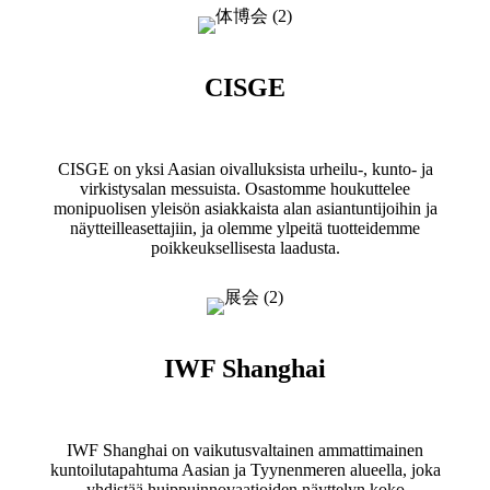
CISGE
CISGE on yksi Aasian oivalluksista urheilu-, kunto- ja
virkistysalan messuista. Osastomme houkuttelee
monipuolisen yleisön asiakkaista alan asiantuntijoihin ja
näytteilleasettajiin, ja olemme ylpeitä tuotteidemme
poikkeuksellisesta laadusta.
IWF Shanghai
IWF Shanghai on vaikutusvaltainen ammattimainen
kuntoilutapahtuma Aasian ja Tyynenmeren alueella, joka
yhdistää huippuinnovaatioiden näyttelyn koko