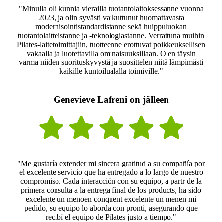
"Minulla oli kunnia vierailla tuotantolaitoksessanne vuonna
2023, ja olin syvästi vaikuttunut huomattavasta
modernisointistandardistanne sekä huippuluokan
tuotantolaitteistanne ja -teknologiastanne. Verrattuna muihin
Pilates-laitetoimittajiin, tuotteenne erottuvat poikkeuksellisen
vakaalla ja luotettavilla ominaisuuksillaan. Olen täysin
varma niiden suorituskyvystä ja suosittelen niitä lämpimästi
kaikille kuntoilualalla toimiville."
Genevieve Lafreni on jälleen
"Me gustaría extender mi sincera gratitud a su compañía por
el excelente servicio que ha entregado a lo largo de nuestro
compromiso. Cada interacción con su equipo, a partr de la
primera consulta a la entrega final de los products, ha sido
excelente un menoen conquent excelente un menen mi
pedido, su equipo lo aborda con pronti, asegurando que
recibí el equipo de Pilates justo a tiempo."