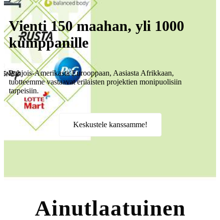
Vienti 150 maahan, yli 1000
kumppanille
Pohjois-Amerikasta Eurooppaan, Aasiasta Afrikkaan,
tuotteemme vastaavat erilaisten projektien monipuolisiin
tarpeisiin.
Keskustele kanssamme!
Ainutlaatuinen