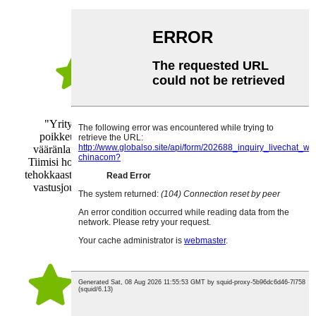
Anastasija Pavlova
"Yrityksesi tarjoaman palvelun taso on ollut todella
poikkeuksellisen hyvä. Tein aluksi virheen valitessani
vääränlaisen vastusjousen tilaamaani Pilates-reformeriin.
Tiimisi hoiti tilanteen kuitenkin erittäin ammattitaitoisesti ja
tehokkaasti. He lähettivät minulle nopeasti näytteen oikeasta
vastusjousesta testausta varten varmistaen, että ostokseni
vastaisi tarkalleen vaatimuksiani."
Pablo Chiaravino