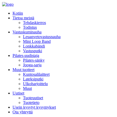
Kotiin
Tietoa meistä
Tehdaskierros
Todistus
Vastuskuminauha
Leuanvetovastusnauha
Mini Loop Band
Lonkkabändi
Vastusputki
Pilates-uudistaja
Pilates-sänky
Jooga-sarja
Muut tuotteet
Kuntosalilaitteet
Lateksiputki
Ulkoharjoittelu
Muut
Uutiset
Tuoteuutiset
Tuotetieto
Usein kysytyt kysymykset
Ota yhteyttä