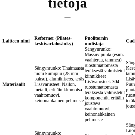
tietoja
Reformer (Pilates-
Puolitornin
Laitteen nimi
Cadi
keskivartalosänky)
uudistaja
Sängynrunko:
Massiivipuuta (esim.
vaahteraa, tammea),
Säng
ruostumattomasta
Sängynrunko: Thaimaasta
Kest
teräksestä valmistetut
tuotu kumipuu (28 mm
tamm
kiinnikkeet
paksu), alumiiniseos, teräs
Lisä
Lisävarusteet: 304
Materiaalit
Lisävarusteet: Nailon,
Puuvi
ruostumattomasta
metalli, erittäin kimmoisa
puut
teräksestä valmistetut
vaahtomuovi,
ruos
komponentit, erittäin
keinonahkainen pehmuste
terä
joustava
jouse
vaahtomuovi,
keinonahkainen
pehmuste
Säng
Luon
Sängynrunko: