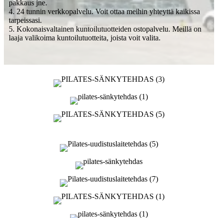
pakkaus jne.
4. 24 tunnin verkkopalvelu. Voit ottaa meihin yhteyttä kaikissa
tarpeissasi.
5. Kokonaisvaltainen kuntoilutuotteiden ostopalvelu. Meillä on
laaja valikoima kuntoilutuotteita, joista voit valita.