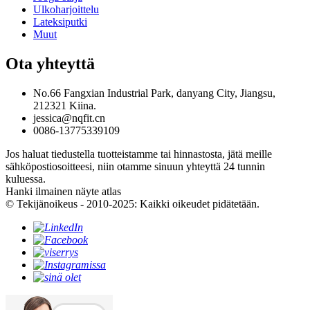
Ulkoharjoittelu
Lateksiputki
Muut
Ota yhteyttä
No.66 Fangxian Industrial Park, danyang City, Jiangsu,
212321 Kiina.
jessica@nqfit.cn
0086-13775339109
Jos haluat tiedustella tuotteistamme tai hinnastosta, jätä meille
sähköpostiosoitteesi, niin otamme sinuun yhteyttä 24 tunnin
kuluessa.
Hanki ilmainen näyte atlas
© Tekijänoikeus - 2010-2025: Kaikki oikeudet pidätetään.