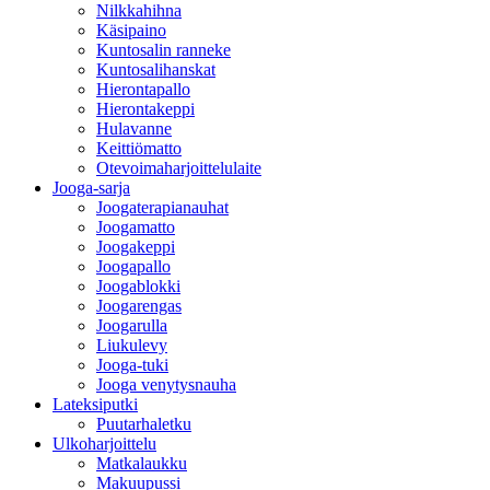
Nilkkahihna
Käsipaino
Kuntosalin ranneke
Kuntosalihanskat
Hierontapallo
Hierontakeppi
Hulavanne
Keittiömatto
Otevoimaharjoittelulaite
Jooga-sarja
Joogaterapianauhat
Joogamatto
Joogakeppi
Joogapallo
Joogablokki
Joogarengas
Joogarulla
Liukulevy
Jooga-tuki
Jooga venytysnauha
Lateksiputki
Puutarhaletku
Ulkoharjoittelu
Matkalaukku
Makuupussi