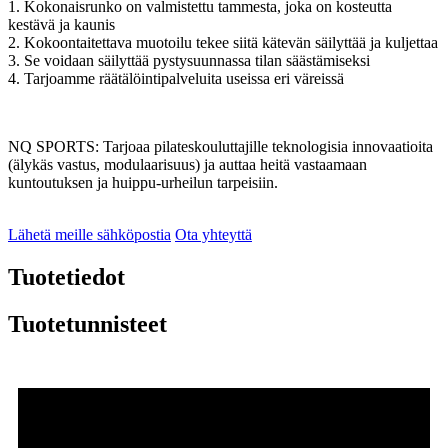
1. Kokonaisrunko on valmistettu tammesta, joka on kosteutta
kestävä ja kaunis
2. Kokoontaitettava muotoilu tekee siitä kätevän säilyttää ja kuljettaa
3. Se voidaan säilyttää pystysuunnassa tilan säästämiseksi
4. Tarjoamme räätälöintipalveluita useissa eri väreissä
NQ SPORTS: Tarjoaa pilateskouluttajille teknologisia innovaatioita
(älykäs vastus, modulaarisuus) ja auttaa heitä vastaamaan
kuntoutuksen ja huippu-urheilun tarpeisiin.
Lähetä meille sähköpostia
Ota yhteyttä
Tuotetiedot
Tuotetunnisteet