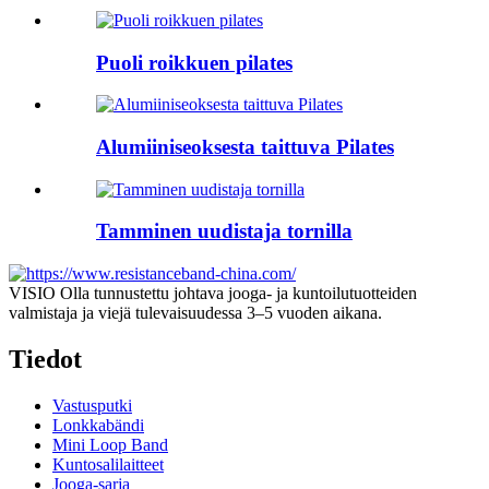
Puoli roikkuen pilates
Alumiiniseoksesta taittuva Pilates
Tamminen uudistaja tornilla
VISIO Olla tunnustettu johtava jooga- ja kuntoilutuotteiden
valmistaja ja viejä tulevaisuudessa 3–5 vuoden aikana.
Tiedot
Vastusputki
Lonkkabändi
Mini Loop Band
Kuntosalilaitteet
Jooga-sarja