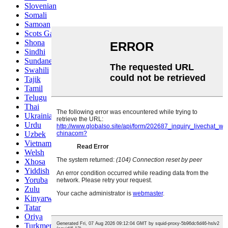
Slovenian
Somali
Samoan
Scots Gaelic
Shona
Sindhi
Sundanese
Swahili
Tajik
Tamil
Telugu
Thai
Ukrainian
Urdu
Uzbek
Vietnamese
Welsh
Xhosa
Yiddish
Yoruba
Zulu
Kinyarwanda
Tatar
Oriya
Turkmen