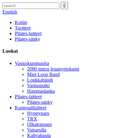
English
Kotiin
Tuotteet
Pilates-laitteet
Pilates-sänky
Luokat
Vastuskuminauha
2080 mm:n leuanvetokumi
Mini Loop Band
Lonkkabändi
Vastusputki
Hammaslanka
Pilates-laitteet
Pilates-sänky
Kuntosalilaitteet
Hyppynaru
TRX
Olkatoppaus
Vatsarulla
Kahvakuula