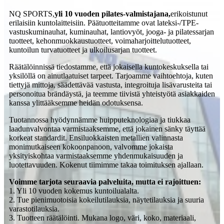
NQ SPORTS,
yli 10 vuoden pilates-valmistajana
,
erikoistunut
erilaisiin kuntolaitteisiin. Päätuotteitamme ovat lateksi-/TPE-
vastuskuminauhat, kuminauhat, lantiovyöt, jooga- ja pilatessarjan
tuotteet, kehonmuokkaustuotteet, voimaharjoittelutuotteet,
kuntoilun turvatuotteet ja ulkoilusarjan tuotteet.
Räätälöinnissä tiedostamme, että jokaisella kuntokeskuksella tai
yksilöllä on ainutlaatuiset tarpeet. Tarjoamme vaihtoehtoja, kuten
tiettyjä mittoja, säädettävää vastusta, integroituja lisävarusteita tai
personoitua brändäystä, ja teemme tiivistä yhteistyötä asiakkaiden
kanssa ylittääksemme heidän odotuksensa.
Tuotannossa hyödynnämme huipputeknologiaa ja tiukkaa
laadunvalvontaa varmistaaksemme, että jokainen sänky täyttää
korkeat standardit. Ensiluokkaisten metallien valinnasta
monimutkaiseen kokoonpanoon, valvomme jokaista
yksityiskohtaa varmistaaksemme yhdenmukaisuuden ja
luotettavuuden. Kokenut tiimimme takaa toimituksen ajallaan.
Voimme tarjota seuraavia palveluita, mutta ei rajoittuen:
1. Yli 10 vuoden kokemus kuntoilualalta.
2. Tue pienimuotoisia kokeilutilauksia, näytetilauksia ja suuria
varastotilauksia.
3. Tuotteen räätälöinti. Mukana logo, väri, koko, materiaali,