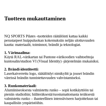
Tuotteen mukauttaminen
NQ SPORTS Pilates -tuotteiden räätälöinti kattaa kaikki
perustarpeet huippuluokan kokemuksiin neljän ulottuvuuden
kautta: materiaalit, toiminnot, brändit ja teknologiat.
1. Värimaailma:
Käytä RAL-värikartan tai Pantone-värikoodien vaihtoehtoja
kuntosalin/studion VI (Visual Identity) -järjestelmän mukaisiksi.
2. Brändi-identiteetti:
Laserkaiverrettu logo, räätälöidyt nimikyltit ja jouset brändin
väreissä brändin tunnistettavuuden vahvistamiseksi.
3. Runkomateriaali:
Alumiiniseoksesta valmistettu runko – sopii kotikäyttöön tai
pieniin studioihin; hiiliteräksestä/ruostumattomasta teräksestä
valmistettu runko – ihanteellinen intensiiviseen harjoitteluun tai
kaupallisiin ympäristöihin.