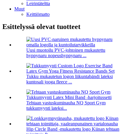
Leirintäteltta
Muut
Keittiömatto
Esittelyssä olevat tuotteet
Uusi muotoilu PVC-johtoinen mukautettu
hyppynaru nopeushyppynaru ...
Tukku mukautetun logon liikuntabändi lateksi
kuntosali jooga fleece ...
Tehtaan vastuskuminauha NQ Sport Gym
tukkumyynti lateksi...
Hip Circle Band -mukautettu logo Kiinan tehtaan