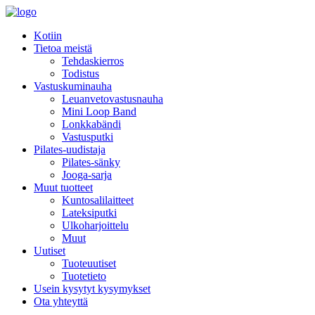
Kotiin
Tietoa meistä
Tehdaskierros
Todistus
Vastuskuminauha
Leuanvetovastusnauha
Mini Loop Band
Lonkkabändi
Vastusputki
Pilates-uudistaja
Pilates-sänky
Jooga-sarja
Muut tuotteet
Kuntosalilaitteet
Lateksiputki
Ulkoharjoittelu
Muut
Uutiset
Tuoteuutiset
Tuotetieto
Usein kysytyt kysymykset
Ota yhteyttä