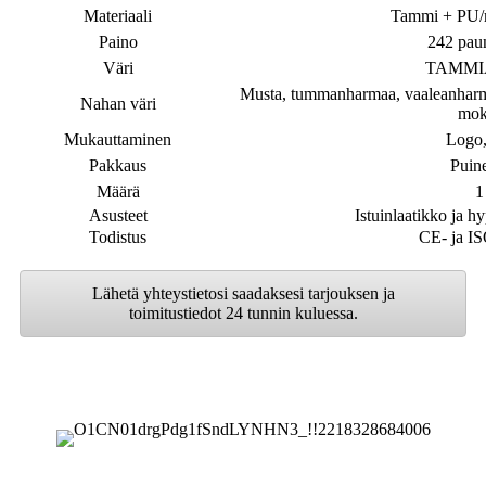
Materiaali
Tammi + PU/m
Paino
242 pau
Väri
TAMMIA,
Musta, tummanharmaa, vaaleanharma
Nahan väri
mok
Mukauttaminen
Logo,
Pakkaus
Puin
Määrä
1
Asusteet
Istuinlaatikko ja h
Todistus
CE- ja I
Lähetä yhteystietosi saadaksesi tarjouksen ja
toimitustiedot 24 tunnin kuluessa.