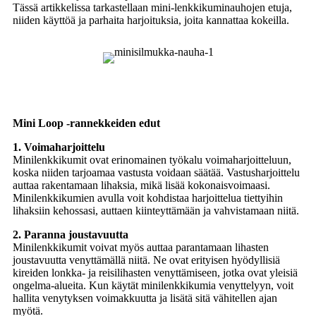
Tässä artikkelissa tarkastellaan mini-lenkkikuminauhojen etuja,
niiden käyttöä ja parhaita harjoituksia, joita kannattaa kokeilla.
Mini Loop -rannekkeiden edut
1. Voimaharjoittelu
Minilenkkikumit ovat erinomainen työkalu voimaharjoitteluun,
koska niiden tarjoamaa vastusta voidaan säätää. Vastusharjoittelu
auttaa rakentamaan lihaksia, mikä lisää kokonaisvoimaasi.
Minilenkkikumien avulla voit kohdistaa harjoittelua tiettyihin
lihaksiin kehossasi, auttaen kiinteyttämään ja vahvistamaan niitä.
2. Paranna joustavuutta
Minilenkkikumit voivat myös auttaa parantamaan lihasten
joustavuutta venyttämällä niitä. Ne ovat erityisen hyödyllisiä
kireiden lonkka- ja reisilihasten venyttämiseen, jotka ovat yleisiä
ongelma-alueita. Kun käytät minilenkkikumia venyttelyyn, voit
hallita venytyksen voimakkuutta ja lisätä sitä vähitellen ajan
myötä.