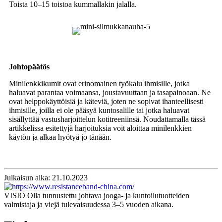
Toista 10–15 toistoa kummallakin jalalla.
Johtopäätös
Minilenkkikumit ovat erinomainen työkalu ihmisille, jotka
haluavat parantaa voimaansa, joustavuuttaan ja tasapainoaan. Ne
ovat helppokäyttöisiä ja käteviä, joten ne sopivat ihanteellisesti
ihmisille, joilla ei ole pääsyä kuntosalille tai jotka haluavat
sisällyttää vastusharjoittelun kotitreeniinsä. Noudattamalla tässä
artikkelissa esitettyjä harjoituksia voit aloittaa minilenkkien
käytön ja alkaa hyötyä jo tänään.
Julkaisun aika: 21.10.2023
VISIO Olla tunnustettu johtava jooga- ja kuntoilutuotteiden
valmistaja ja viejä tulevaisuudessa 3–5 vuoden aikana.