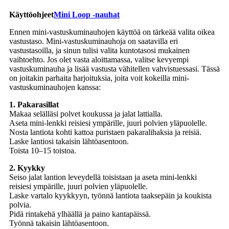
Käyttöohjeet
Mini Loop -nauhat
Ennen mini-vastuskuminauhojen käyttöä on tärkeää valita oikea
vastustaso. Mini-vastuskuminauhoja on saatavilla eri
vastustasoilla, ja sinun tulisi valita kuntotasosi mukainen
vaihtoehto. Jos olet vasta aloittamassa, valitse kevyempi
vastuskuminauha ja lisää vastusta vähitellen vahvistuessasi. Tässä
on joitakin parhaita harjoituksia, joita voit kokeilla mini-
vastuskuminauhojen kanssa:
1. Pakarasillat
Makaa selälläsi polvet koukussa ja jalat lattialla.
Aseta mini-lenkki reisiesi ympärille, juuri polvien yläpuolelle.
Nosta lantiota kohti kattoa puristaen pakaralihaksia ja reisiä.
Laske lantiosi takaisin lähtöasentoon.
Toista 10–15 toistoa.
2. Kyykky
Seiso jalat lantion leveydellä toisistaan ​​ja aseta mini-lenkki
reisiesi ympärille, juuri polvien yläpuolelle.
Laske vartalo kyykkyyn, työnnä lantiota taaksepäin ja koukista
polvia.
Pidä rintakehä ylhäällä ja paino kantapäissä.
Työnnä takaisin lähtöasentoon.