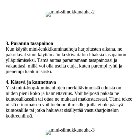
3. Paranna tasapainoa
Kun käytät mini-lenkkikuminauhoja harjoitusten aikana, ne
pakottavat sinut käyttämään keskivartalon lihaksia tasapainon
ylläpitämiseksi. Tämä auttaa parantamaan tasapainoasi ja
vakauttasi, millä voi olla useita etuja, kuten parempi ryhti ja
pienempi kaatumisriski.
4. Kätevä ja kannettava
Yksi mini-loop-kuminauhojen merkittävimmistä eduista on
niiden pieni koko ja kannettavuus. Voit helposti pakata ne
kuntosalikassiin tai ottaa ne mukaasi matkustaessasi. Tämä tekee
niistä erinomaisen vaihtoehdon ihmisille, joilla ei ole pääsyä
kuntosalille tai jotka haluavat sisällyttää vastusharjoittelun
kotitreeniinsä.