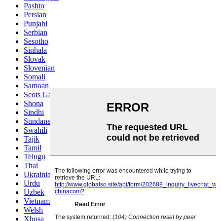
Pashto
Persian
Punjabi
Serbian
Sesotho
Sinhala
Slovak
Slovenian
Somali
Samoan
Scots Gaelic
Shona
Sindhi
Sundanese
Swahili
Tajik
Tamil
Telugu
Thai
Ukrainian
Urdu
Uzbek
Vietnamese
Welsh
Xhosa