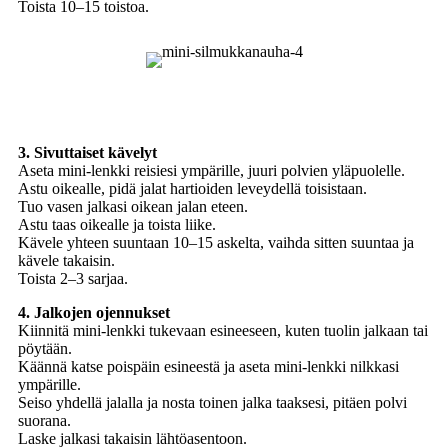
Toista 10–15 toistoa.
3. Sivuttaiset kävelyt
Aseta mini-lenkki reisiesi ympärille, juuri polvien yläpuolelle.
Astu oikealle, pidä jalat hartioiden leveydellä toisistaan.
Tuo vasen jalkasi oikean jalan eteen.
Astu taas oikealle ja toista liike.
Kävele yhteen suuntaan 10–15 askelta, vaihda sitten suuntaa ja
kävele takaisin.
Toista 2–3 sarjaa.
4. Jalkojen ojennukset
Kiinnitä mini-lenkki tukevaan esineeseen, kuten tuolin jalkaan tai
pöytään.
Käännä katse poispäin esineestä ja aseta mini-lenkki nilkkasi
ympärille.
Seiso yhdellä jalalla ja nosta toinen jalka taaksesi, pitäen polvi
suorana.
Laske jalkasi takaisin lähtöasentoon.