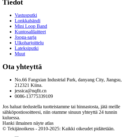
Tiedot
Vastusputki
Lonkkabändi
Mini Loop Band
Kuntosalilaitteet
Jooga-sarja
Ulkoharjoittelu
Lateksiputki
Muut
Ota yhteyttä
No.66 Fangxian Industrial Park, danyang City, Jiangsu,
212321 Kiina.
jessica@nqfit.cn
0086-13775339109
Jos haluat tiedustella tuotteistamme tai hinnastosta, jätä meille
sähköpostiosoitteesi, niin otamme sinuun yhteyttä 24 tunnin
kuluessa.
Hanki ilmainen näyte atlas
© Tekijänoikeus - 2010-2025: Kaikki oikeudet pidätetään.