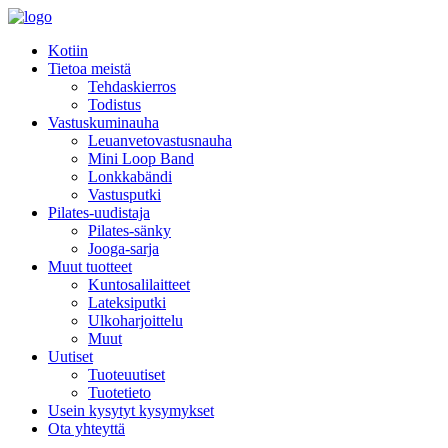
Kotiin
Tietoa meistä
Tehdaskierros
Todistus
Vastuskuminauha
Leuanvetovastusnauha
Mini Loop Band
Lonkkabändi
Vastusputki
Pilates-uudistaja
Pilates-sänky
Jooga-sarja
Muut tuotteet
Kuntosalilaitteet
Lateksiputki
Ulkoharjoittelu
Muut
Uutiset
Tuoteuutiset
Tuotetieto
Usein kysytyt kysymykset
Ota yhteyttä