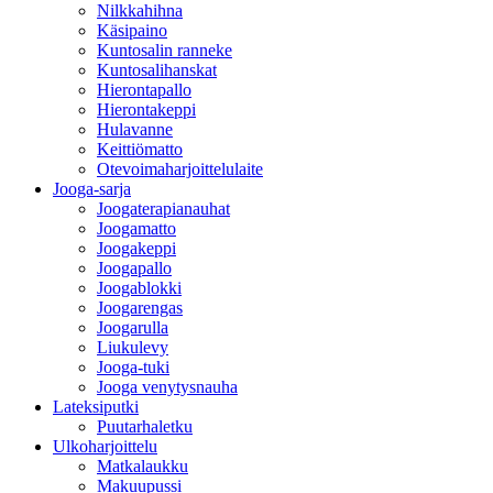
Nilkkahihna
Käsipaino
Kuntosalin ranneke
Kuntosalihanskat
Hierontapallo
Hierontakeppi
Hulavanne
Keittiömatto
Otevoimaharjoittelulaite
Jooga-sarja
Joogaterapianauhat
Joogamatto
Joogakeppi
Joogapallo
Joogablokki
Joogarengas
Joogarulla
Liukulevy
Jooga-tuki
Jooga venytysnauha
Lateksiputki
Puutarhaletku
Ulkoharjoittelu
Matkalaukku
Makuupussi