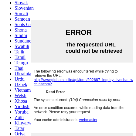
Slovak
Slovenian
Somali
Samoan
Scots Gaelic
Shona
Sindhi
Sundanese
Swahili
Tajik
Tamil
Telugu
Thai
Ukrainian
Urdu
Uzbek
Vietnamese
Welsh
Xhosa
Yiddish
Yoruba
Zulu
Kinyarwanda
Tatar
Oriya