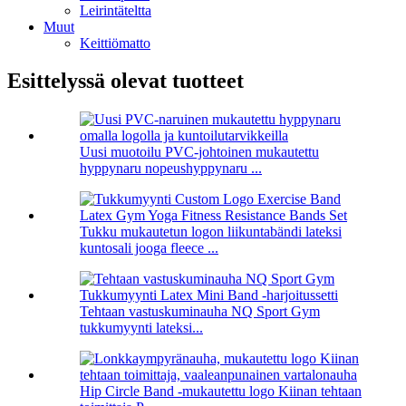
Leirintäteltta
Muut
Keittiömatto
Esittelyssä olevat tuotteet
Uusi muotoilu PVC-johtoinen mukautettu
hyppynaru nopeushyppynaru ...
Tukku mukautetun logon liikuntabändi lateksi
kuntosali jooga fleece ...
Tehtaan vastuskuminauha NQ Sport Gym
tukkumyynti lateksi...
Hip Circle Band -mukautettu logo Kiinan tehtaan