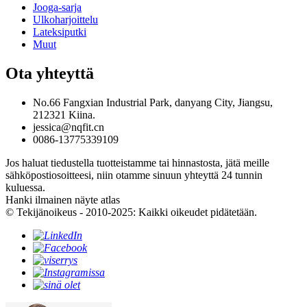
Jooga-sarja
Ulkoharjoittelu
Lateksiputki
Muut
Ota yhteyttä
No.66 Fangxian Industrial Park, danyang City, Jiangsu,
212321 Kiina.
jessica@nqfit.cn
0086-13775339109
Jos haluat tiedustella tuotteistamme tai hinnastosta, jätä meille
sähköpostiosoitteesi, niin otamme sinuun yhteyttä 24 tunnin
kuluessa.
Hanki ilmainen näyte atlas
© Tekijänoikeus - 2010-2025: Kaikki oikeudet pidätetään.