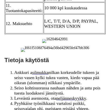
11.
10 000 kpl kuukaudessa
Tuotantokapasiteetti:
L/C, T/T, D/A, D/P, PAYPAL,
12. Maksuehto
WESTERN UNION
Tietoja käytöstä
Ankkuri a
silmukka
nilkan korkeudelle tukeen ja
seiso vasen kylki tukea vasten, kiedo vapaa pää
oikean (ulomman) nilkkasi ympärille.
Seiso kohtisuorassa nauhaan nähden ja astu pois
tuesta luodaksesi jännitystä.
Leveästä asennosta, ota
neljänneskyykky
.
Pyyhkäise työnilkkaasi vartalosi poikki,
seisovajalan ohi, puristaen reisiäsi yhteen.