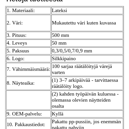
1. Materiaali:
Lateksi
2. Väri:
Mukautettu väri kuten kuvassa
3. Pituus:
500 mm
4. Leveys
50 mm
5. Paksuus
0,3/0,5/0,7/0,9 mm
6. Logo:
Silkkipaino
100 sarjaa räätälöityjä värejä
7. Vähimmäismäärä:
varten
(1) 3–7 arkipäivää - tarvittaessa
8. Näyteaika:
räätälöity logo.
(2) kahden työpäivän kuluessa -
olemassa olevien näytteiden
osalta
9. OEM-palvelu:
Kyllä
Pakattu pp-pussiin, jos enemmän
10. Pakkaustiedot:
pakattu pahviin