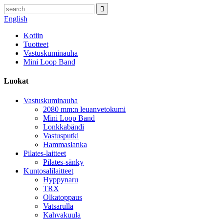
English
Kotiin
Tuotteet
Vastuskuminauha
Mini Loop Band
Luokat
Vastuskuminauha
2080 mm:n leuanvetokumi
Mini Loop Band
Lonkkabändi
Vastusputki
Hammaslanka
Pilates-laitteet
Pilates-sänky
Kuntosalilaitteet
Hyppynaru
TRX
Olkatoppaus
Vatsarulla
Kahvakuula