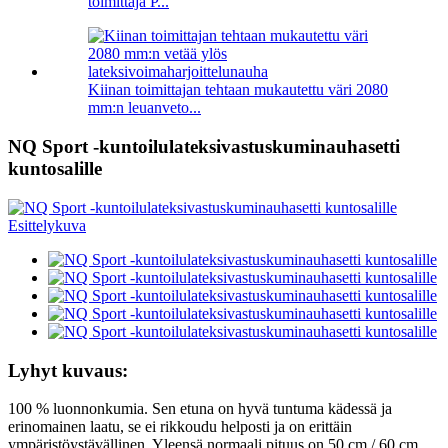
toimittaja P...
Kiinan toimittajan tehtaan mukautettu väri 2080
mm:n leuanveto...
NQ Sport -kuntoilulateksivastuskuminauhasetti
kuntosalille
Lyhyt kuvaus:
100 % luonnonkumia. Sen etuna on hyvä tuntuma kädessä ja
erinomainen laatu, se ei rikkoudu helposti ja on erittäin
ympäristöystävällinen. Yleensä normaali pituus on 50 cm / 60 cm,