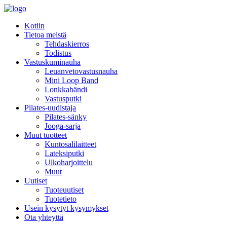
Kotiin
Tietoa meistä
Tehdaskierros
Todistus
Vastuskuminauha
Leuanvetovastusnauha
Mini Loop Band
Lonkkabändi
Vastusputki
Pilates-uudistaja
Pilates-sänky
Jooga-sarja
Muut tuotteet
Kuntosalilaitteet
Lateksiputki
Ulkoharjoittelu
Muut
Uutiset
Tuoteuutiset
Tuotetieto
Usein kysytyt kysymykset
Ota yhteyttä