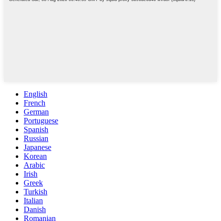
English
French
German
Portuguese
Spanish
Russian
Japanese
Korean
Arabic
Irish
Greek
Turkish
Italian
Danish
Romanian