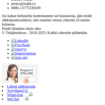
jessica@nqfit.cn
0086-13775339109
Jos haluat tiedustella tuotteistamme tai hinnastosta, jätä meille
sähköpostiosoitteesi, niin otamme sinuun yhteyttä 24 tunnin
kuluessa.
Hanki ilmainen näyte atlas
© Tekijänoikeus - 2010-2025: Kaikki oikeudet pidätetään.
Lähetä sähköpostia
Terrytham132
WhatsApp
WeChat