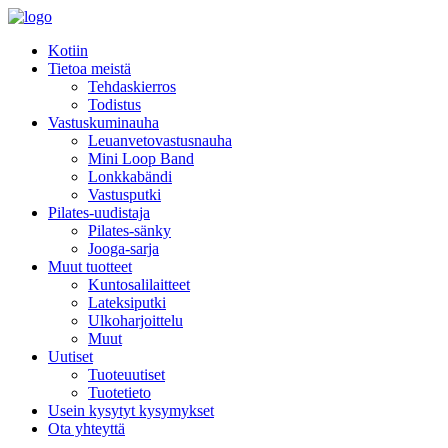
Kotiin
Tietoa meistä
Tehdaskierros
Todistus
Vastuskuminauha
Leuanvetovastusnauha
Mini Loop Band
Lonkkabändi
Vastusputki
Pilates-uudistaja
Pilates-sänky
Jooga-sarja
Muut tuotteet
Kuntosalilaitteet
Lateksiputki
Ulkoharjoittelu
Muut
Uutiset
Tuoteuutiset
Tuotetieto
Usein kysytyt kysymykset
Ota yhteyttä