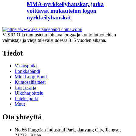
MMA-nyrkkeilyhanskat, jotka
voittavat mukautetun logon
nyrkkeilyhanskat
VISIO Olla tunnustettu johtava jooga- ja kuntoilutuotteiden
valmistaja ja viejä tulevaisuudessa 3–5 vuoden aikana.
Tiedot
Vastusputki
Lonkkabändi
Mini Loop Band
Kuntosalilaitteet
Jooga-sarja
Ulkoharjoittelu
Lateksiputki
Muut
Ota yhteyttä
No.66 Fangxian Industrial Park, danyang City, Jiangsu,
212321 Kiina.