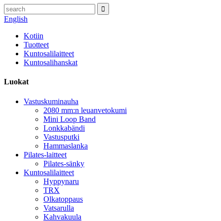
English
Kotiin
Tuotteet
Kuntosalilaitteet
Kuntosalihanskat
Luokat
Vastuskuminauha
2080 mm:n leuanvetokumi
Mini Loop Band
Lonkkabändi
Vastusputki
Hammaslanka
Pilates-laitteet
Pilates-sänky
Kuntosalilaitteet
Hyppynaru
TRX
Olkatoppaus
Vatsarulla
Kahvakuula