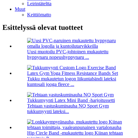
Leirintäteltta
Muut
Keittiömatto
Esittelyssä olevat tuotteet
Uusi muotoilu PVC-johtoinen mukautettu
hyppynaru nopeushyppynaru ...
Tukku mukautetun logon liikuntabändi lateksi
kuntosali jooga fleece ...
Tehtaan vastuskuminauha NQ Sport Gym
tukkumyynti lateksi...
Hip Circle Band -mukautettu logo Kiinan tehtaan