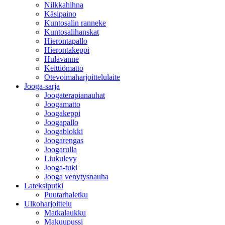
Nilkkahihna
Käsipaino
Kuntosalin ranneke
Kuntosalihanskat
Hierontapallo
Hierontakeppi
Hulavanne
Keittiömatto
Otevoimaharjoittelulaite
Jooga-sarja
Joogaterapianauhat
Joogamatto
Joogakeppi
Joogapallo
Joogablokki
Joogarengas
Joogarulla
Liukulevy
Jooga-tuki
Jooga venytysnauha
Lateksiputki
Puutarhaletku
Ulkoharjoittelu
Matkalaukku
Makuupussi