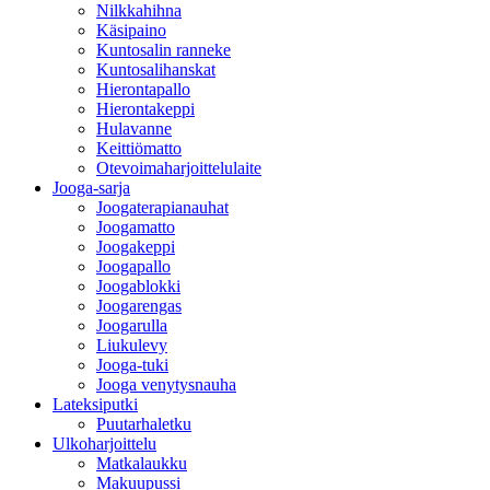
Nilkkahihna
Käsipaino
Kuntosalin ranneke
Kuntosalihanskat
Hierontapallo
Hierontakeppi
Hulavanne
Keittiömatto
Otevoimaharjoittelulaite
Jooga-sarja
Joogaterapianauhat
Joogamatto
Joogakeppi
Joogapallo
Joogablokki
Joogarengas
Joogarulla
Liukulevy
Jooga-tuki
Jooga venytysnauha
Lateksiputki
Puutarhaletku
Ulkoharjoittelu
Matkalaukku
Makuupussi