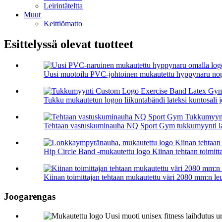
Leirintäteltta
Muut
Keittiömatto
Esittelyssä olevat tuotteet
Uusi muotoilu PVC-johtoinen mukautettu hyppynaru nop
Tukku mukautetun logon liikuntabändi lateksi kuntosali jo
Tehtaan vastuskuminauha NQ Sport Gym tukkumyynti lat
Hip Circle Band -mukautettu logo Kiinan tehtaan toimittaj
Kiinan toimittajan tehtaan mukautettu väri 2080 mm:n leu
Joogarengas