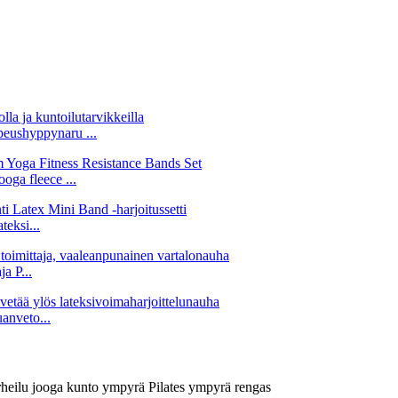
eushyppynaru ...
oga fleece ...
eksi...
a P...
anveto...