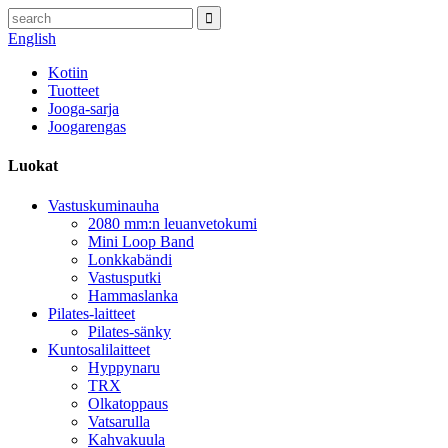
English
Kotiin
Tuotteet
Jooga-sarja
Joogarengas
Luokat
Vastuskuminauha
2080 mm:n leuanvetokumi
Mini Loop Band
Lonkkabändi
Vastusputki
Hammaslanka
Pilates-laitteet
Pilates-sänky
Kuntosalilaitteet
Hyppynaru
TRX
Olkatoppaus
Vatsarulla
Kahvakuula