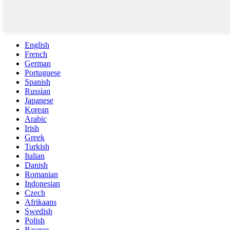
English
French
German
Portuguese
Spanish
Russian
Japanese
Korean
Arabic
Irish
Greek
Turkish
Italian
Danish
Romanian
Indonesian
Czech
Afrikaans
Swedish
Polish
Basque