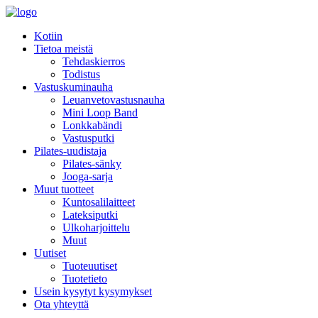
Kotiin
Tietoa meistä
Tehdaskierros
Todistus
Vastuskuminauha
Leuanvetovastusnauha
Mini Loop Band
Lonkkabändi
Vastusputki
Pilates-uudistaja
Pilates-sänky
Jooga-sarja
Muut tuotteet
Kuntosalilaitteet
Lateksiputki
Ulkoharjoittelu
Muut
Uutiset
Tuoteuutiset
Tuotetieto
Usein kysytyt kysymykset
Ota yhteyttä