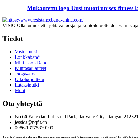
Mukautettu logo Uusi muoti unisex fitness 
VISIO Olla tunnustettu johtava jooga- ja kuntoilutuotteiden valmistaj
Tiedot
Vastusputki
Lonkkabändi
Mini Loop Band
Kuntosalilaitteet
Jooga-sarja
Ulkoharjoittelu
Lateksiputki
Muut
Ota yhteyttä
No.66 Fangxian Industrial Park, danyang City, Jiangsu, 212321
jessica@nqfit.cn
0086-13775339109