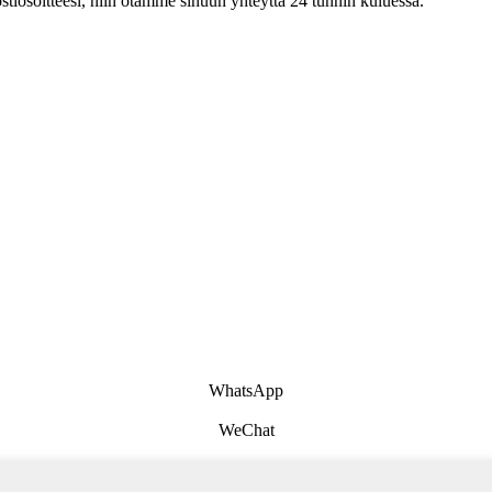
postiosoitteesi, niin otamme sinuun yhteyttä 24 tunnin kuluessa.
WhatsApp
WeChat