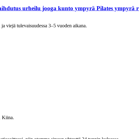
laihdutus urheilu jooga kunto ympyrä Pilates ympyrä 
a ja viejä tulevaisuudessa 3–5 vuoden aikana.
 Kiina.