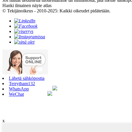
Jos haluat tiedustella tuotteistamme tai hinnastosta, jätä meille sähkö
Hanki ilmainen näyte atlas
© Tekijänoikeus - 2010-2025: Kaikki oikeudet pidätetään.
Lähetä sähköpostia
Terrytham132
WhatsApp
WeChat
x