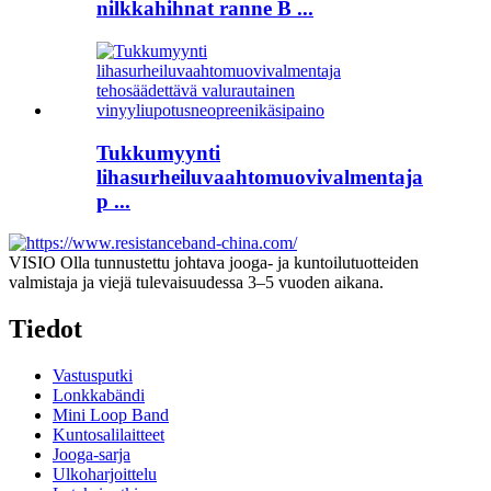
nilkkahihnat ranne B ...
Tukkumyynti
lihasurheiluvaahtomuovivalmentaja
p ...
VISIO Olla tunnustettu johtava jooga- ja kuntoilutuotteiden
valmistaja ja viejä tulevaisuudessa 3–5 vuoden aikana.
Tiedot
Vastusputki
Lonkkabändi
Mini Loop Band
Kuntosalilaitteet
Jooga-sarja
Ulkoharjoittelu