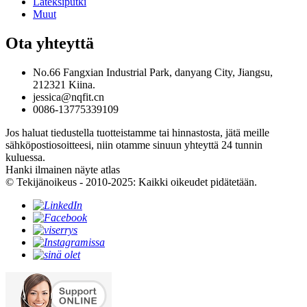
Lateksiputki
Muut
Ota yhteyttä
No.66 Fangxian Industrial Park, danyang City, Jiangsu,
212321 Kiina.
jessica@nqfit.cn
0086-13775339109
Jos haluat tiedustella tuotteistamme tai hinnastosta, jätä meille
sähköpostiosoitteesi, niin otamme sinuun yhteyttä 24 tunnin
kuluessa.
Hanki ilmainen näyte atlas
© Tekijänoikeus - 2010-2025: Kaikki oikeudet pidätetään.