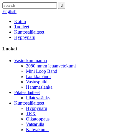
English
Kotiin
Tuotteet
Kuntosalilaitteet
Hyppynaru
Luokat
Vastuskuminauha
2080 mm:n leuanvetokumi
Mini Loop Band
Lonkkabändi
Vastusputki
Hammaslanka
Pilates-laitteet
Pilates-sänky
Kuntosalilaitteet
Hyppynaru
TRX
Olkatoppaus
Vatsarulla
Kahvakuula