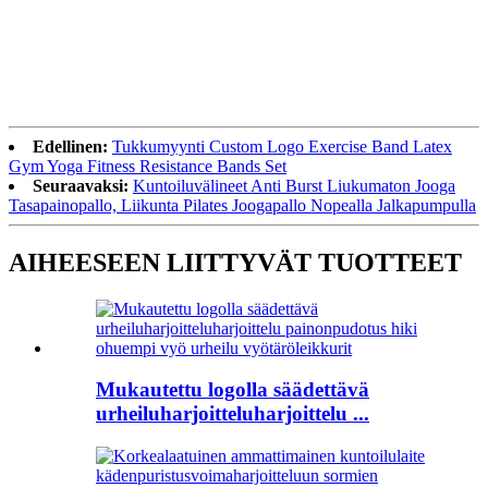
Edellinen:
Tukkumyynti Custom Logo Exercise Band Latex
Gym Yoga Fitness Resistance Bands Set
Seuraavaksi:
Kuntoiluvälineet Anti Burst Liukumaton Jooga
Tasapainopallo, Liikunta Pilates Joogapallo Nopealla Jalkapumpulla
AIHEESEEN LIITTYVÄT TUOTTEET
Mukautettu logolla säädettävä
urheiluharjoitteluharjoittelu ...