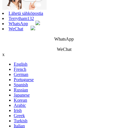
Lähetä sähköpostia
Terrytham132
WhatsApp
WeChat
WhatsApp
WeChat
x
English
French
German
Portuguese
Spanish
Russian
Japanese
Korean
Arabic
Irish
Greek
Turkish
Italian