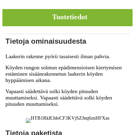
Tuotetiedot
Tietoja ominaisuudesta
Laakerin rakenne pyörii tasaisesti ilman pahvia.
Köyden rungon solmun epädimensioisen kiertymisen
estäminen sisäänrakennetun laakerin köyden
hyppäämisen aikana.
Vapaasti säädettävä solki köyden pituuden
muuttamiseksi. Vapaasti säädettävä solki köyden
pituuden muuttamiseksi.
Tietoja paketista