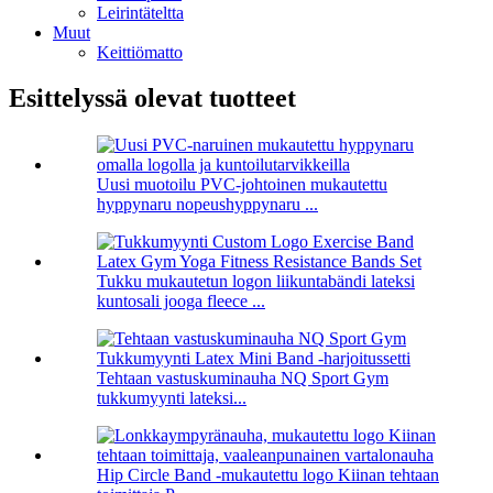
Leirintäteltta
Muut
Keittiömatto
Esittelyssä olevat tuotteet
Uusi muotoilu PVC-johtoinen mukautettu
hyppynaru nopeushyppynaru ...
Tukku mukautetun logon liikuntabändi lateksi
kuntosali jooga fleece ...
Tehtaan vastuskuminauha NQ Sport Gym
tukkumyynti lateksi...
Hip Circle Band -mukautettu logo Kiinan tehtaan