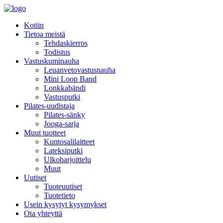
Kotiin
Tietoa meistä
Tehdaskierros
Todistus
Vastuskuminauha
Leuanvetovastusnauha
Mini Loop Band
Lonkkabändi
Vastusputki
Pilates-uudistaja
Pilates-sänky
Jooga-sarja
Muut tuotteet
Kuntosalilaitteet
Lateksiputki
Ulkoharjoittelu
Muut
Uutiset
Tuoteuutiset
Tuotetieto
Usein kysytyt kysymykset
Ota yhteyttä