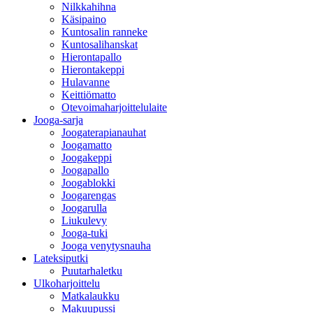
Nilkkahihna
Käsipaino
Kuntosalin ranneke
Kuntosalihanskat
Hierontapallo
Hierontakeppi
Hulavanne
Keittiömatto
Otevoimaharjoittelulaite
Jooga-sarja
Joogaterapianauhat
Joogamatto
Joogakeppi
Joogapallo
Joogablokki
Joogarengas
Joogarulla
Liukulevy
Jooga-tuki
Jooga venytysnauha
Lateksiputki
Puutarhaletku
Ulkoharjoittelu
Matkalaukku
Makuupussi