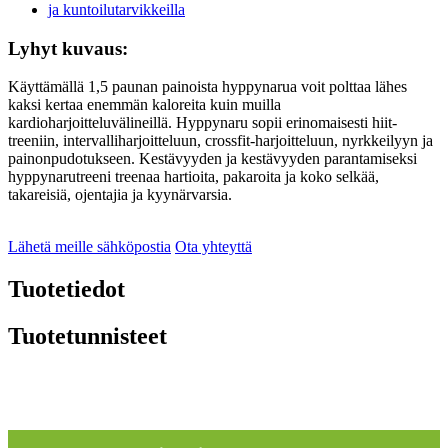
Lyhyt kuvaus:
Käyttämällä 1,5 paunan painoista hyppynarua voit polttaa lähes
kaksi kertaa enemmän kaloreita kuin muilla
kardioharjoitteluvälineillä. Hyppynaru sopii erinomaisesti hiit-
treeniin, intervalliharjoitteluun, crossfit-harjoitteluun, nyrkkeilyyn ja
painonpudotukseen. Kestävyyden ja kestävyyden parantamiseksi
hyppynarutreeni treenaa hartioita, pakaroita ja koko selkää,
takareisiä, ojentajia ja kyynärvarsia.
Lähetä meille sähköpostia
Ota yhteyttä
Tuotetiedot
Tuotetunnisteet