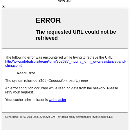
WeChat
x