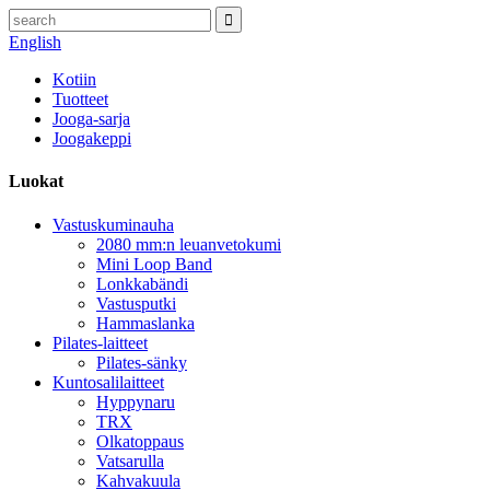
English
Kotiin
Tuotteet
Jooga-sarja
Joogakeppi
Luokat
Vastuskuminauha
2080 mm:n leuanvetokumi
Mini Loop Band
Lonkkabändi
Vastusputki
Hammaslanka
Pilates-laitteet
Pilates-sänky
Kuntosalilaitteet
Hyppynaru
TRX
Olkatoppaus
Vatsarulla
Kahvakuula