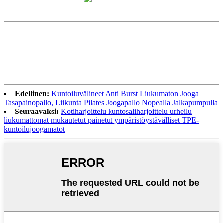
Edellinen:
Kuntoiluvälineet Anti Burst Liukumaton Jooga
Tasapainopallo, Liikunta Pilates Joogapallo Nopealla Jalkapumpulla
Seuraavaksi:
Kotiharjoittelu kuntosaliharjoittelu urheilu
liukumattomat mukautetut painetut ympäristöystävälliset TPE-
kuntoilujoogamatot