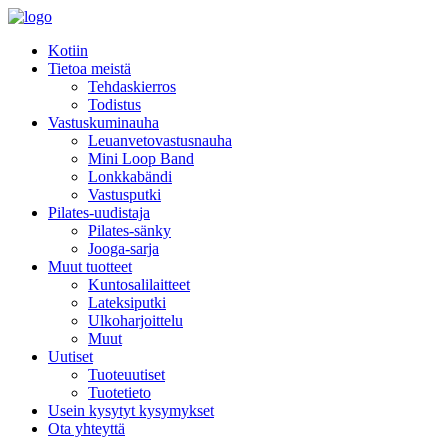
Kotiin
Tietoa meistä
Tehdaskierros
Todistus
Vastuskuminauha
Leuanvetovastusnauha
Mini Loop Band
Lonkkabändi
Vastusputki
Pilates-uudistaja
Pilates-sänky
Jooga-sarja
Muut tuotteet
Kuntosalilaitteet
Lateksiputki
Ulkoharjoittelu
Muut
Uutiset
Tuoteuutiset
Tuotetieto
Usein kysytyt kysymykset
Ota yhteyttä