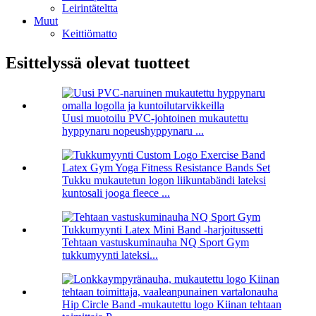
Leirintäteltta
Muut
Keittiömatto
Esittelyssä olevat tuotteet
Uusi muotoilu PVC-johtoinen mukautettu
hyppynaru nopeushyppynaru ...
Tukku mukautetun logon liikuntabändi lateksi
kuntosali jooga fleece ...
Tehtaan vastuskuminauha NQ Sport Gym
tukkumyynti lateksi...
Hip Circle Band -mukautettu logo Kiinan tehtaan