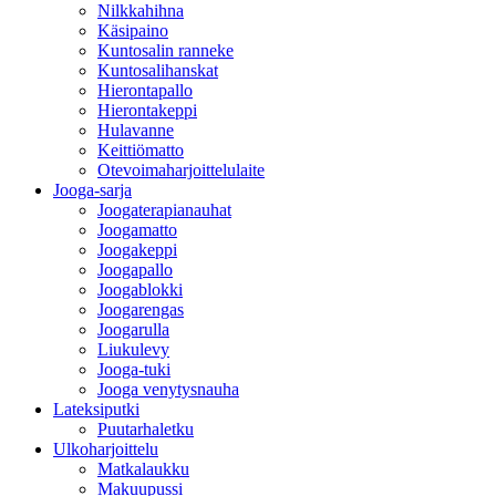
Nilkkahihna
Käsipaino
Kuntosalin ranneke
Kuntosalihanskat
Hierontapallo
Hierontakeppi
Hulavanne
Keittiömatto
Otevoimaharjoittelulaite
Jooga-sarja
Joogaterapianauhat
Joogamatto
Joogakeppi
Joogapallo
Joogablokki
Joogarengas
Joogarulla
Liukulevy
Jooga-tuki
Jooga venytysnauha
Lateksiputki
Puutarhaletku
Ulkoharjoittelu
Matkalaukku
Makuupussi