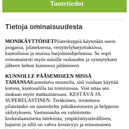
Tuotetiedot
Tietoja ominaisuudesta
MONIKÄYTTÖISET
Pilateskeppiä käytetään usein
joogassa, pilateksessa, venyttelyharjoituksissa,
kuntoilussa ja muissa harjoitusohjelmissa. Se sopii
erinomaisesti myös naisille raskauden ja synnytyksen
jälkeen kehon kunnossa pitämiseen.
KUNNOLLE PÄÄSEMISEEN MISSÄ
TAHANSA
Kannettava muotoilu, sitä voidaan käyttää
kotona, kuntosalilla tai toimistossa. Voit ottaa sen
mukaan myös matkustaessasi. KESTÄVÄ JA
SUPERELASTINEN: Teräksinen, irrotettava
pilatetanko on suunniteltu pitkäkestoiseen ja helppoon
säilytykseen. Vastusnauha on valmistettu
korkealaatuisesta lateksista, ympäristöystävällinen,
hajuton ja sillä on vahva kestävyys ja erinomainen