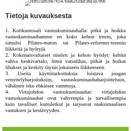
Tietoja kuvauksesta
1. Kotikuntosali vastuskuminauhalla: pitkä ja hoikka
vastuskuminauhamme on koko kehon treeni, joka
simuloi Pilates-maton tai Pilates-reformer-treenin
liikkeitä ja hyötyjä.
2. Kokonaisvaltaiset mielen ja kehon hyödyt: kehitä
vahva keskivartalo, litteä vatsalihas, pitkät ja hoikat
lihakset ja keskity täysin jokaiseen liikkeeseen.
3. Useita käyttötarkoituksia: loistava joogan
venyttelyharjoituksiin, vastuskuminauhaharjoitteluun,
vähäinen isku ehkäisee vammoja.
4. Virtajohdon vastuskuminauhat: virtajohdon
vastuskuminauhat ovat vahvempia ja turvallisempia
kuin tavalliset kumiletkut ja tarjoavat maksimaalisen
vastuksen ja kestävyyden.