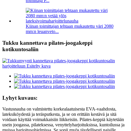
toimittaja P...
Kiinan toimittajan tehtaan mukautettu väri 2080
mm:n leuanveto...
Tukku kannettava pilates-joogakeppi
kotikuntosaliin
Lyhyt kuvaus:
Vastusnauha on valmistettu korkealaatuisesta EVA-vaahdosta,
lateksiköydestä ja teräsputkesta, ja se on erittäin kestävä ja sitä
voidaan käyttää voimakkaisiin liikkeisiin. Pilates-keppiä käytetään
usein joogassa, pilateksessa, venyttelyharjoituksissa, kuntoilussa ja
muissa harjoitusohjelmissa. Se sopii myös täydellisesti naisille