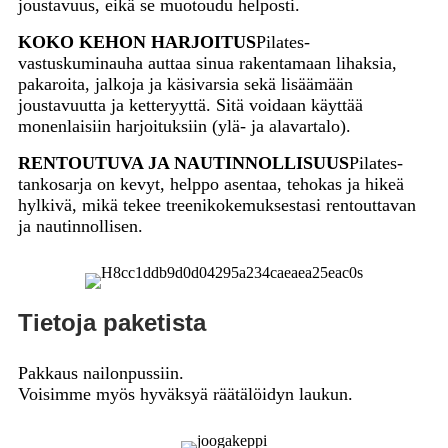
joustavuus, eikä se muotoudu helposti.
KOKO KEHON HARJOITUS
Pilates-
vastuskuminauha auttaa sinua rakentamaan lihaksia,
pakaroita, jalkoja ja käsivarsia sekä lisäämään
joustavuutta ja ketteryyttä. Sitä voidaan käyttää
monenlaisiin harjoituksiin (ylä- ja alavartalo).
RENTOUTUVA JA NAUTINNOLLISUUS
Pilates-
tankosarja on kevyt, helppo asentaa, tehokas ja hikeä
hylkivä, mikä tekee treenikokemuksestasi rentouttavan
ja nautinnollisen.
Tietoja paketista
Pakkaus nailonpussiin.
Voisimme myös hyväksyä räätälöidyn laukun.