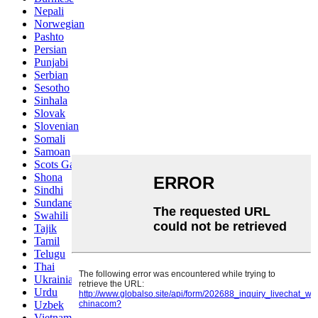
Nepali
Norwegian
Pashto
Persian
Punjabi
Serbian
Sesotho
Sinhala
Slovak
Slovenian
Somali
Samoan
Scots Gaelic
Shona
Sindhi
Sundanese
Swahili
Tajik
Tamil
Telugu
Thai
Ukrainian
Urdu
Uzbek
Vietnamese