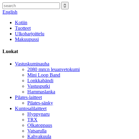
English
Kotiin
Tuotteet
Ulkoharjoittelu
Makuupussi
Luokat
Vastuskuminauha
2080 mm:n leuanvetokumi
Mini Loop Band
Lonkkabändi
Vastusputki
Hammaslanka
Pilates-laitteet
Pilates-sänky
Kuntosalilaitteet
Hyppynaru
TRX
Olkatoppaus
Vatsarulla
Kahvakuula