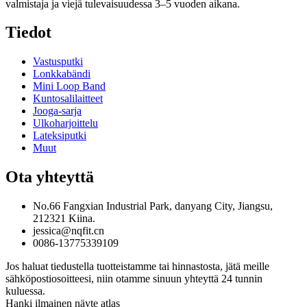
valmistaja ja viejä tulevaisuudessa 3–5 vuoden aikana.
Tiedot
Vastusputki
Lonkkabändi
Mini Loop Band
Kuntosalilaitteet
Jooga-sarja
Ulkoharjoittelu
Lateksiputki
Muut
Ota yhteyttä
No.66 Fangxian Industrial Park, danyang City, Jiangsu,
212321 Kiina.
jessica@nqfit.cn
0086-13775339109
Jos haluat tiedustella tuotteistamme tai hinnastosta, jätä meille
sähköpostiosoitteesi, niin otamme sinuun yhteyttä 24 tunnin
kuluessa.
Hanki ilmainen näyte atlas