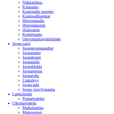
Nilkkahihna
Käsipaino
Kuntosalin ranneke
Kuntosalihanskat
Hierontapallo
Hierontakeppi
Hulavanne
Keittiömatto
Otevoimaharjoittelulaite
Jooga-sarja
Joogaterapianauhat
Joogamatto
Joogakeppi
Joogapallo
Joogablokki
Joogarengas
Joogarulla
Liukulevy
Jooga-tuki
Jooga venytysnauha
Lateksiputki
Puutarhaletku
Ulkoharjoittelu
Matkalaukku
Makuupussi