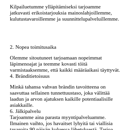
Kilpailuetumme ylläpitämiseksi tarjoamme
jatkuvasti erikoistarjouksia mainoslahjoillemme,
kulutustavaroillemme ja suunnittelupalveluillemme.
2. Nopea toimitusaika
Olemme sitoutuneet tarjoamaan nopeimmat
läpimenoajat ja teemme kovasti töitä
varmistaaksemme, että kaikki määräaikasi täyttyvät.
4. Bränditietoisuus
Minkä tahansa vahvan brändin tavoitteena on
saavuttaa sellainen tunnettuustaso, joka välittää
laadun ja arvon ajatuksen kaikille potentiaalisille
asiakkaille.
6. Jälkipalvelu
Tarjoamme aina parasta myyntipalveluamme.
Ilmainen vaihto, jos havaitset lyhyitä tai viallisia
tavaroita 90 päivän kuluessa lähetyksestä. Tarjoa