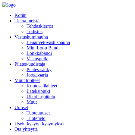
Kotiin
Tietoa meistä
Tehdaskierros
Todistus
Vastuskuminauha
Leuanvetovastusnauha
Mini Loop Band
Lonkkabändi
Vastusputki
Pilates-uudistaja
Pilates-sänky
Jooga-sarja
Muut tuotteet
Kuntosalilaitteet
Lateksiputki
Ulkoharjoittelu
Muut
Uutiset
Tuoteuutiset
Tuotetieto
Usein kysytyt kysymykset
Ota yhteyttä