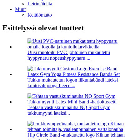
Leirintäteltta
Muut
Keittiömatto
Esittelyssä olevat tuotteet
Uusi muotoilu PVC-johtoinen mukautettu
hyppynaru nopeushyppynaru ...
Tukku mukautetun logon liikuntabändi lateksi
kuntosali jooga fleece ...
Tehtaan vastuskuminauha NQ Sport Gym
tukkumyynti lateksi...
Hip Circle Band -mukautettu logo Kiinan tehtaan