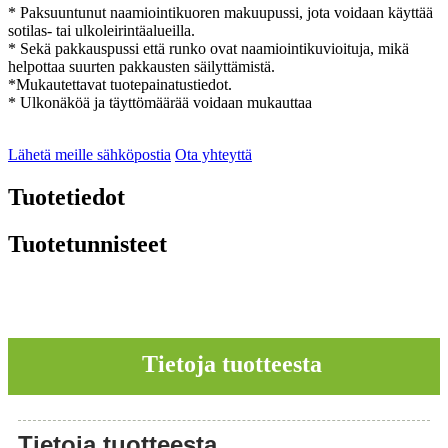
* Paksuuntunut naamiointikuoren makuupussi, jota voidaan käyttää
sotilas- tai ulkoleirintäalueilla.
* Sekä pakkauspussi että runko ovat naamiointikuvioituja, mikä
helpottaa suurten pakkausten säilyttämistä.
*Mukautettavat tuotepainatustiedot.
* Ulkonäköä ja täyttömäärää voidaan mukauttaa
Lähetä meille sähköpostia
Ota yhteyttä
Tuotetiedot
Tuotetunnisteet
Tietoja tuotteesta
Tietoja tuotteesta