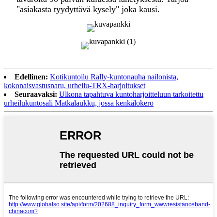
"asiakasta tyydyttävä kysely" joka kausi.
Edellinen:
Kotikuntoilu Rally-kuntonauha nailonista,
kokonaisvastusnaru, urheilu-TRX-harjoitukset
Seuraavaksi:
Ulkona tapahtuva kuntoharjoitteluun tarkoitettu
urheilukuntosali Matkalaukku, jossa kenkälokero