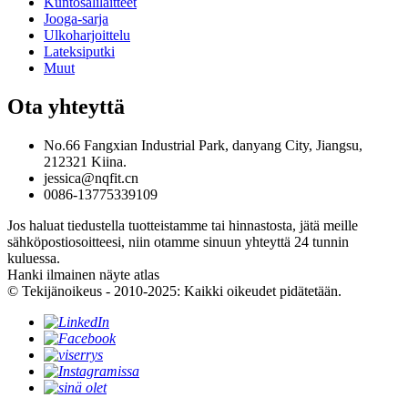
Kuntosalilaitteet
Jooga-sarja
Ulkoharjoittelu
Lateksiputki
Muut
Ota yhteyttä
No.66 Fangxian Industrial Park, danyang City, Jiangsu,
212321 Kiina.
jessica@nqfit.cn
0086-13775339109
Jos haluat tiedustella tuotteistamme tai hinnastosta, jätä meille
sähköpostiosoitteesi, niin otamme sinuun yhteyttä 24 tunnin
kuluessa.
Hanki ilmainen näyte atlas
© Tekijänoikeus - 2010-2025: Kaikki oikeudet pidätetään.