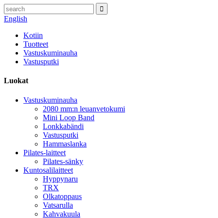
English
Kotiin
Tuotteet
Vastuskuminauha
Vastusputki
Luokat
Vastuskuminauha
2080 mm:n leuanvetokumi
Mini Loop Band
Lonkkabändi
Vastusputki
Hammaslanka
Pilates-laitteet
Pilates-sänky
Kuntosalilaitteet
Hyppynaru
TRX
Olkatoppaus
Vatsarulla
Kahvakuula