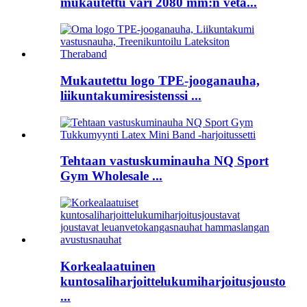
mukautettu väri 2080 mm:n vetä...
Mukautettu logo TPE-jooganauha,
liikuntakumiresistenssi ...
Tehtaan vastuskuminauha NQ Sport
Gym Wholesale ...
Korkealaatuinen
kuntosaliharjoittelukumiharjoitusjousto
...