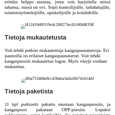
erittäin helppo asentaa, joten voit harjoitella missä
tahansa, missä on ovi. Sopii kuntoilijoille, laihduttajille,
toimistotyöntekijöille, opiskelijoille ja kotiäideille.
Tietoja mukautetusta
Voit tehdä putkiin mukautettuja kangaspaunatarroja. Eri
paunoilla on erilaiset kangaspaunatarrat. Voit tehdä
kangaspussiin mukautetun logon. Myös värejä voidaan
mukauttaa.
Tietoja paketista
11 kpl putkisetti pakattu mustaan ​​kangaspussiin, ja
kangaspussi pakataan OPP-pussiin. Lopuksi
pakkasimme sarjat laatikoihin. Jos tarvitset toisenlaista