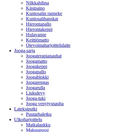
Nilkkahihna
Käsipaino
Kuntosalin ranneke
Kuntosalihanskat
Hierontapallo
Hierontakeppi
Hulavanne
Keittiömatto
Otevoimaharjoittelulaite
Jooga-sarja
Joogaterapianauhat
Joogamatto
Joogakeppi
Joogapallo
Joogablokki
Joogarengas
Joogarulla
Liukulevy
Jooga-tuki
Jooga venytysnauha
Lateksiputki
Puutarhaletku
Ulkoharjoittelu
Matkalaukku
Makuupussi