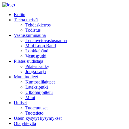
Kotiin
Tietoa meistä
Tehdaskierros
Todistus
Vastuskuminauha
Leuanvetovastusnauha
Mini Loop Band
Lonkkabändi
Vastusputki
Pilates-uudistaja
Pilates-sänky
Jooga-sarja
Muut tuotteet
Kuntosalilaitteet
Lateksiputki
Ulkoharjoittelu
Muut
Uutiset
Tuoteuutiset
Tuotetieto
Usein kysytyt kysymykset
Ota yhteyttä