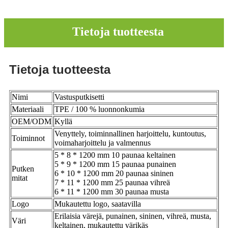
Tietoja tuotteesta
Tietoja tuotteesta
Nimi
Vastusputkisetti
Materiaali
TPE / 100 % luonnonkumia
OEM/ODM
Kyllä
Venyttely, toiminnallinen harjoittelu, kuntoutus,
Toiminnot
voimaharjoittelu ja valmennus
5 * 8 * 1200 mm 10 paunaa keltainen
5 * 9 * 1200 mm 15 paunaa punainen
Putken
6 * 10 * 1200 mm 20 paunaa sininen
mitat
7 * 11 * 1200 mm 25 paunaa vihreä
6 * 11 * 1200 mm 30 paunaa musta
Logo
Mukautettu logo, saatavilla
Erilaisia ​​värejä, punainen, sininen, vihreä, musta,
Väri
keltainen, mukautettu värikäs