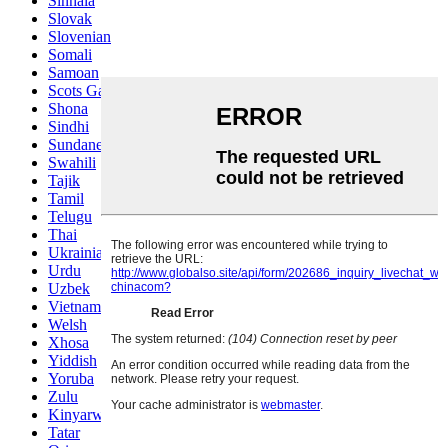
Sinhala
Slovak
Slovenian
Somali
Samoan
Scots Gaelic
Shona
Sindhi
Sundanese
Swahili
Tajik
Tamil
Telugu
Thai
Ukrainian
Urdu
Uzbek
Vietnamese
Welsh
Xhosa
Yiddish
Yoruba
Zulu
Kinyarwanda
Tatar