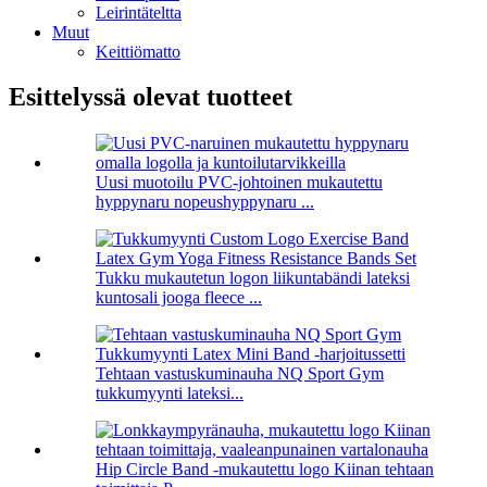
Leirintäteltta
Muut
Keittiömatto
Esittelyssä olevat tuotteet
Uusi muotoilu PVC-johtoinen mukautettu
hyppynaru nopeushyppynaru ...
Tukku mukautetun logon liikuntabändi lateksi
kuntosali jooga fleece ...
Tehtaan vastuskuminauha NQ Sport Gym
tukkumyynti lateksi...
Hip Circle Band -mukautettu logo Kiinan tehtaan