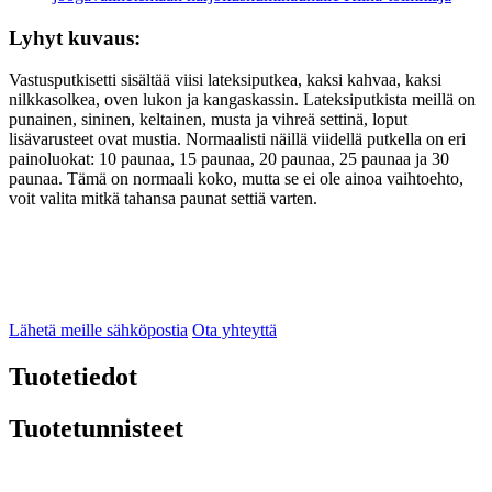
Lyhyt kuvaus:
Vastusputkisetti sisältää viisi lateksiputkea, kaksi kahvaa, kaksi
nilkkasolkea, oven lukon ja kangaskassin. Lateksiputkista meillä on
punainen, sininen, keltainen, musta ja vihreä settinä, loput
lisävarusteet ovat mustia. Normaalisti näillä viidellä putkella on eri
painoluokat: 10 paunaa, 15 paunaa, 20 paunaa, 25 paunaa ja 30
paunaa. Tämä on normaali koko, mutta se ei ole ainoa vaihtoehto,
voit valita mitkä tahansa paunat settiä varten.
Lähetä meille sähköpostia
Ota yhteyttä
Tuotetiedot
Tuotetunnisteet