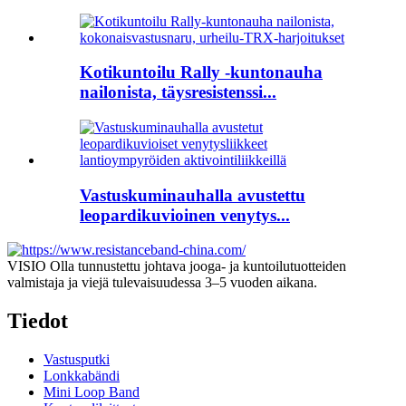
Kotikuntoilu Rally -kuntonauha
nailonista, täysresistenssi...
Vastuskuminauhalla avustettu
leopardikuvioinen venytys...
VISIO Olla tunnustettu johtava jooga- ja kuntoilutuotteiden
valmistaja ja viejä tulevaisuudessa 3–5 vuoden aikana.
Tiedot
Vastusputki
Lonkkabändi
Mini Loop Band