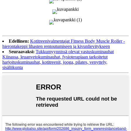
Edellinen:
Kotitreenivalmentajat Fitness Body Muscle Roller -
hierontakeppi lihasten rentoutumiseen ja kivunlievitykseen
Seuraavaksi:
Tukkumyynnissä olevat vastuskuminauhat
Kiinassa, leuanvetokuminauhat, fysioterapiaan tarkoitetut
harjoituskuminauhat, kotitreenit, jooga, pilates, venyttely,
sisäliikunta