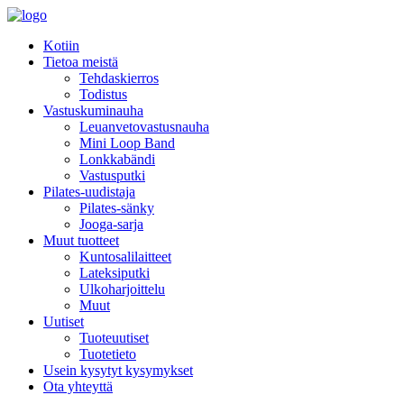
Kotiin
Tietoa meistä
Tehdaskierros
Todistus
Vastuskuminauha
Leuanvetovastusnauha
Mini Loop Band
Lonkkabändi
Vastusputki
Pilates-uudistaja
Pilates-sänky
Jooga-sarja
Muut tuotteet
Kuntosalilaitteet
Lateksiputki
Ulkoharjoittelu
Muut
Uutiset
Tuoteuutiset
Tuotetieto
Usein kysytyt kysymykset
Ota yhteyttä