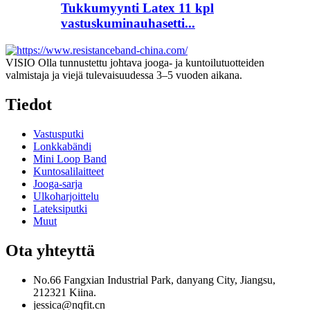
Tukkumyynti Latex 11 kpl
vastuskuminauhasetti...
VISIO Olla tunnustettu johtava jooga- ja kuntoilutuotteiden
valmistaja ja viejä tulevaisuudessa 3–5 vuoden aikana.
Tiedot
Vastusputki
Lonkkabändi
Mini Loop Band
Kuntosalilaitteet
Jooga-sarja
Ulkoharjoittelu
Lateksiputki
Muut
Ota yhteyttä
No.66 Fangxian Industrial Park, danyang City, Jiangsu,
212321 Kiina.
jessica@nqfit.cn