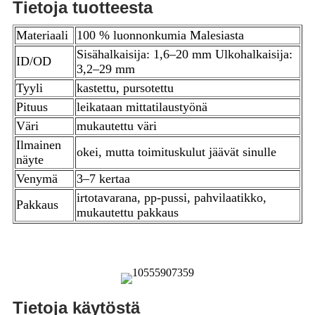
Tietoja tuotteesta
Materiaali
100 % luonnonkumia Malesiasta
Sisähalkaisija: 1,6–20 mm Ulkohalkaisija:
ID/OD
3,2–29 mm
Tyyli
kastettu, pursotettu
Pituus
leikataan mittatilaustyönä
Väri
mukautettu väri
Ilmainen
okei, mutta toimituskulut jäävät sinulle
näyte
Venymä
3–7 kertaa
irtotavarana, pp-pussi, pahvilaatikko,
Pakkaus
mukautettu pakkaus
Tietoja käytöstä