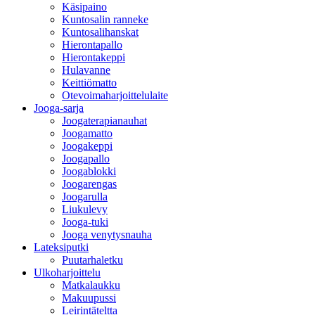
Käsipaino
Kuntosalin ranneke
Kuntosalihanskat
Hierontapallo
Hierontakeppi
Hulavanne
Keittiömatto
Otevoimaharjoittelulaite
Jooga-sarja
Joogaterapianauhat
Joogamatto
Joogakeppi
Joogapallo
Joogablokki
Joogarengas
Joogarulla
Liukulevy
Jooga-tuki
Jooga venytysnauha
Lateksiputki
Puutarhaletku
Ulkoharjoittelu
Matkalaukku
Makuupussi
Leirintäteltta