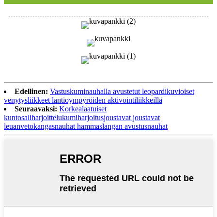
Edellinen:
Vastuskuminauhalla avustetut leopardikuvioiset
venytysliikkeet lantioympyröiden aktivointiliikkeillä
Seuraavaksi:
Korkealaatuiset
kuntosaliharjoittelukumiharjoitusjoustavat joustavat
leuanvetokangasnauhat hammaslangan avustusnauhat