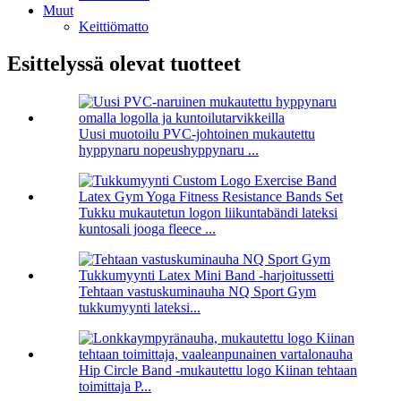
Muut
Keittiömatto
Esittelyssä olevat tuotteet
Uusi muotoilu PVC-johtoinen mukautettu
hyppynaru nopeushyppynaru ...
Tukku mukautetun logon liikuntabändi lateksi
kuntosali jooga fleece ...
Tehtaan vastuskuminauha NQ Sport Gym
tukkumyynti lateksi...
Hip Circle Band -mukautettu logo Kiinan tehtaan
toimittaja P...