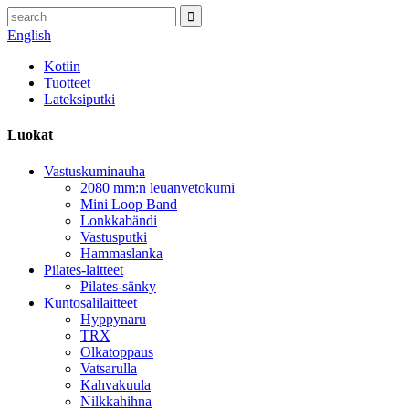
English
Kotiin
Tuotteet
Lateksiputki
Luokat
Vastuskuminauha
2080 mm:n leuanvetokumi
Mini Loop Band
Lonkkabändi
Vastusputki
Hammaslanka
Pilates-laitteet
Pilates-sänky
Kuntosalilaitteet
Hyppynaru
TRX
Olkatoppaus
Vatsarulla
Kahvakuula
Nilkkahihna