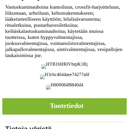
Vastuskuminauhoina kuntoiluun, crossfit-harjoitteluun,
liikuntaan, urheiluun, kehonrakennukseen;
lääketieteelliseen käyttöön; lelulisävarusteina;
ritsaletkuina, puutarhavesiletkuina;
keihäskalastuskuminauhoina; käytetään muissa
tuotteissa, kuten hyppyvalmentajissa,
juoksuvalmentajissa, voimansiirtovalmentajissa,
jalkapallovalmentajissa, uintivalmentajissa, vesipallojen
laukaisimissa jne.
Tuotetiedot
Tietoja väristä