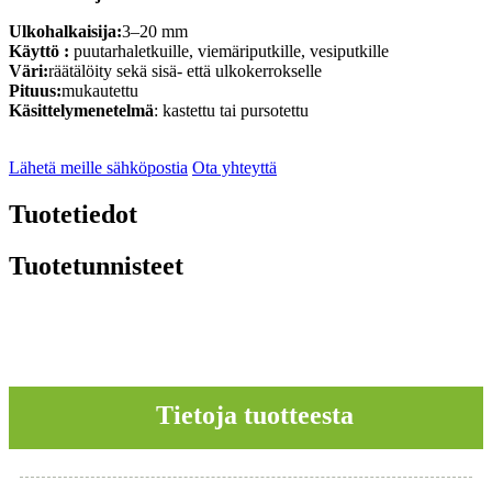
Ulkohalkaisija:
3–20 mm
Käyttö
:
puutarhaletkuille, viemäriputkille, vesiputkille
Väri:
räätälöity sekä sisä- että ulkokerrokselle
Pituus:
mukautettu
Käsittelymenetelmä
:
kastettu tai pursotettu
Lähetä meille sähköpostia
Ota yhteyttä
Tuotetiedot
Tuotetunnisteet
Tietoja tuotteesta