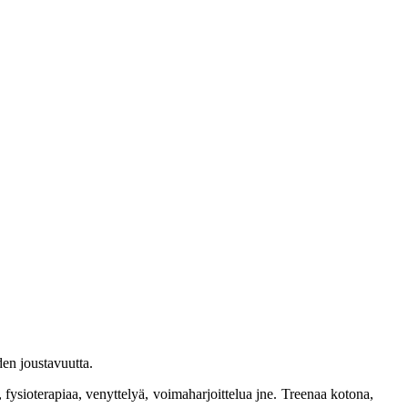
den joustavuutta.
tä, fysioterapiaa, venyttelyä, voimaharjoittelua jne. Treenaa kotona,