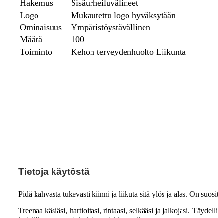
Hakemus
Sisäurheiluvälineet
Logo
Mukautettu logo hyväksytään
Ominaisuus
Ympäristöystävällinen
Määrä
100
Toiminto
Kehon terveydenhuolto Liikunta
Tietoja käytöstä
Pidä kahvasta tukevasti kiinni ja liikuta sitä ylös ja alas. On suo
Treenaa käsiäsi, hartioitasi, rintaasi, selkääsi ja jalkojasi. Täyde