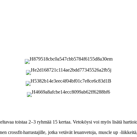
siteltavaa toistaa 2–3 ryhmää 15 kertaa. Vetoköysi voi myös lisätä hartioi
llinen crossfit-harrastajille, jotka vetävät leuanvetoja, muscle up -liikkei