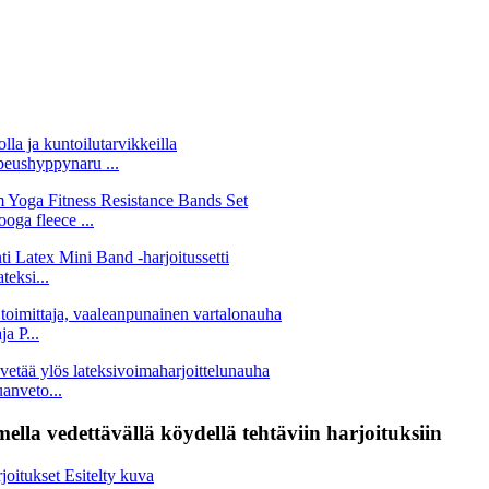
eushyppynaru ...
oga fleece ...
eksi...
a P...
anveto...
lla vedettävällä köydellä tehtäviin harjoituksiin