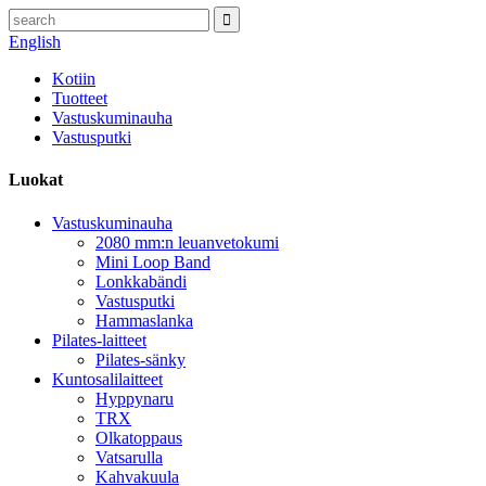
English
Kotiin
Tuotteet
Vastuskuminauha
Vastusputki
Luokat
Vastuskuminauha
2080 mm:n leuanvetokumi
Mini Loop Band
Lonkkabändi
Vastusputki
Hammaslanka
Pilates-laitteet
Pilates-sänky
Kuntosalilaitteet
Hyppynaru
TRX
Olkatoppaus
Vatsarulla
Kahvakuula