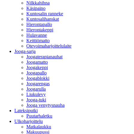
Nilkkahihna
Käsipaino
Kuntosalin ranneke
Kuntosalihanskat
Hierontapallo
Hierontakeppi
Hulavanne
Keittiömatto
Otevoimaharjoittelulaite
Jooga-sarja
Joogaterapianauhat
Joogamatto
Joogakeppi
Joogapallo
Joogablokki
Joogarengas
Joogarulla
Liukulevy
Jooga-tuki
Jooga venytysnauha
Lateksiputki
Puutarhaletku
Ulkoharjoittelu
Matkalaukku
Makuupussi