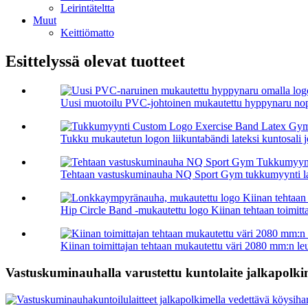
Leirintäteltta
Muut
Keittiömatto
Esittelyssä olevat tuotteet
Uusi muotoilu PVC-johtoinen mukautettu hyppynaru nop
Tukku mukautetun logon liikuntabändi lateksi kuntosali jo
Tehtaan vastuskuminauha NQ Sport Gym tukkumyynti lat
Hip Circle Band -mukautettu logo Kiinan tehtaan toimittaj
Kiinan toimittajan tehtaan mukautettu väri 2080 mm:n leu
Vastuskuminauhalla varustettu kuntolaite jalkapolkime