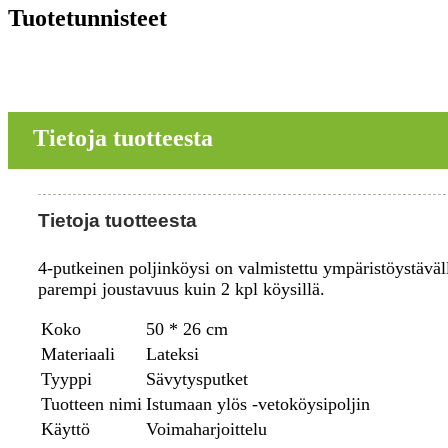
Tuotetunnisteet
Tietoja tuotteesta
Tietoja tuotteesta
4-putkeinen poljinköysi on valmistettu ympäristöystäväl
parempi joustavuus kuin 2 kpl köysillä.
Koko
50 * 26 cm
Materiaali
Lateksi
Tyyppi
Sävytysputket
Tuotteen nimi
Istumaan ylös -vetoköysipoljin
Käyttö
Voimaharjoittelu