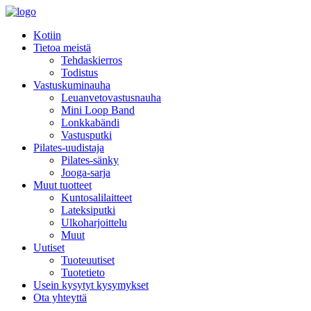
Kotiin
Tietoa meistä
Tehdaskierros
Todistus
Vastuskuminauha
Leuanvetovastusnauha
Mini Loop Band
Lonkkabändi
Vastusputki
Pilates-uudistaja
Pilates-sänky
Jooga-sarja
Muut tuotteet
Kuntosalilaitteet
Lateksiputki
Ulkoharjoittelu
Muut
Uutiset
Tuoteuutiset
Tuotetieto
Usein kysytyt kysymykset
Ota yhteyttä