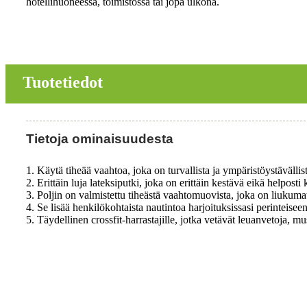
hotellihuoneessa, toimistossa tai jopa ulkona.
Tuotetiedot
Tietoja ominaisuudesta
1. Käytä tiheää vaahtoa, joka on turvallista ja ympäristöystävällist
2. Erittäin luja lateksiputki, joka on erittäin kestävä eikä helposti 
3. Poljin on valmistettu tiheästä vaahtomuovista, joka on liukum
4. Se lisää henkilökohtaista nautintoa harjoituksissasi perinteisee
5. Täydellinen crossfit-harrastajille, jotka vetävät leuanvetoja, mu